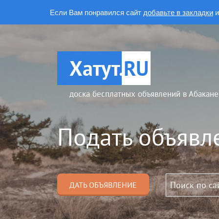
Если Вам понравился сайт
добавьте в закладки
и
Хатут.
RU
доска бесплатных объявлений в Абакане
Подать объявл
ДАТЬ ОБЪЯВЛЕНИЕ