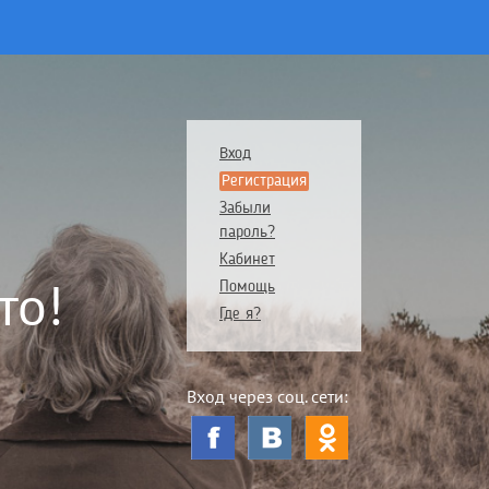
Вход
Регистрация
Забыли
пароль?
Кабинет
то!
Помощь
Где я?
Вход через соц. сети: