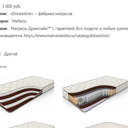
1 000 руб.
ние:
«Dreamline» — фабрика матрасов
ория:
Мебель
ние:
Матрасы Дримлайн™ с гарантией. Все модели и любые размер
изводителя. https://www.matraslandia.ru/catalog/dreamline/
:
Другой
ото: