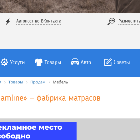
Автопост во ВКонтакте
Разместит
Услуги
Товары
Авто
Советы
я
Товары
Продам
Мебель
eamline» — фабрика матрасов