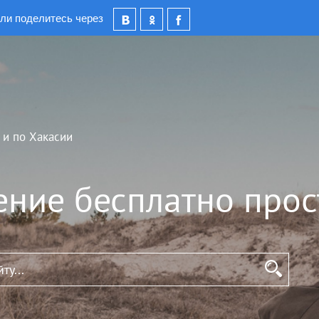
ли поделитесь через
 и по Хакасии
ение бесплатно прос