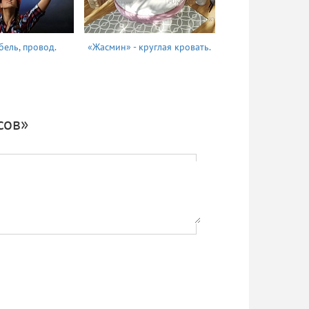
бель, провод.
«Жасмин» - круглая кровать.
Татьяна
сов»