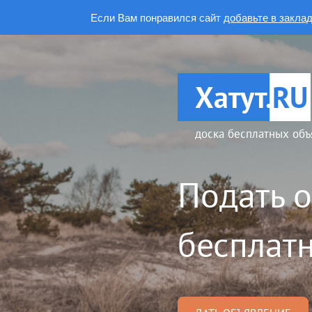
Если Вам понравился сайт
добавьте в закла
Хатут.
RU
доска бесплатных объ
Подать 
бесплатн