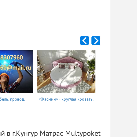
бель, провод.
«Жасмин» - круглая кровать.
Татьяна
й в г.Кунгур Матрас Multypoket