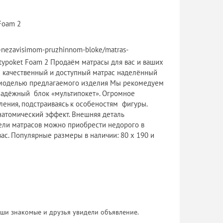
Foam 2
na-nezavisimom-pruzhinnom-bloke/matras-
ltypoket Foam 2 Продаём матрасы для вас и ваших
е качественный и доступный матрас наделённый
я моделью предлагаемого изделия Мы рекомедуем
надёжный блок «мультипокет». Огромное
ения, подстраиваясь к особеностям фигуры.
натомический эффект. Внешняя деталь
дели матрасов можно приобрести недорого в
ас. Популярные размеры в наличии: 80 x 190 и
 Ваши знакомые и друзья увидели объявление.