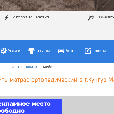
Автопост во ВКонтакте
Разместит
Услуги
Товары
Авто
Советы
я
Товары
Продам
Мебель
ить матрас ортопедический в г.Кунгур М