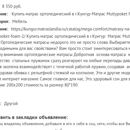
8 350 руб.
ние:
Купить матрас ортопедический в г.Кунгур Матрас Multypoket 
ория:
Мебель
ние:
https://kungur.matraslandia.ru/catalog/mega-comfort/matrasy-
poket-foam-2/ Купить матрас ортопедический в г.Кунгур Матрас Mu
 Ортопедические матрасы недорого это не просто слова. Выбирает
одимыми для вас свойствами? Вам просто стоит зиинтересоватьс
у вниманию ортопедические матрасы Добротная основа матраса 
ество стальных пружинок сразу реагируют на любые перепады давл
я экопена взаимодействует с точечной работой пружин, создавая а
рдовая обивка с рельефной стежкой на холлконе. Эти и другие мо
 интернет магазине Самое главное для нас. Это здоровый сон для в
ие 200х200 стоимость за размер 80*190
:
Другой
вить в закладки объявление:
ы владелец объявления, добавьте в его к себе в соц. сети, чтобы все