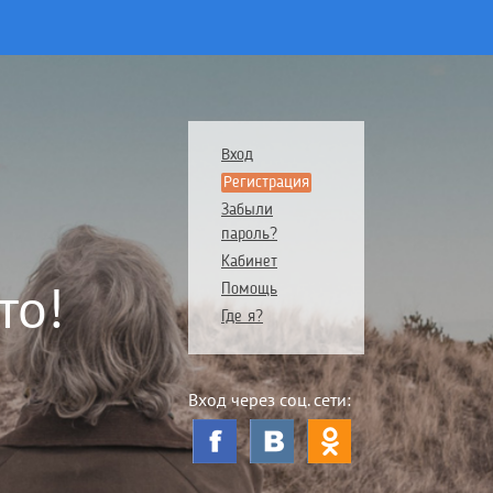
Вход
Регистрация
Забыли
пароль?
Кабинет
то!
Помощь
Где я?
Вход через соц. сети: