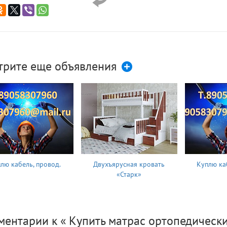
трите еще объявления
лю кабель, провод.
Двухъярусная кровать
Куплю ка
«Старк»
ентарии к « Купить матрас ортопедически