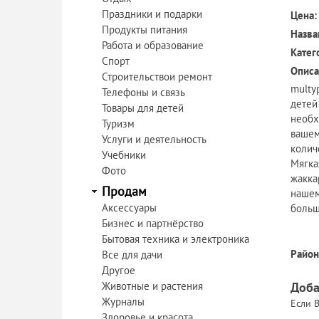
Праздники и подарки
Цена:
Продукты питания
Назва
Работа и образование
Катег
Спорт
Описа
Строительствои ремонт
multy
Телефоны и связь
детей
Товары для детей
необх
Туризм
вашем
Услуги и деятельность
колич
Учебники
Мягка
Фото
жакка
Продам
нашем
Аксессуары
больш
Бизнес и партнёрство
Бытовая техника и электроника
Район
Все для дачи
Другое
Животные и растения
Доба
Журналы
Если В
Здоровье и красота