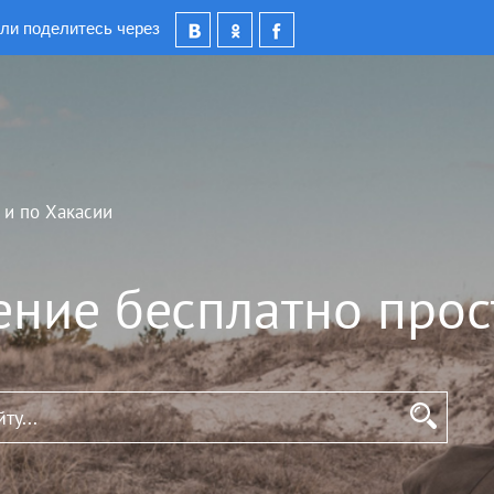
ли поделитесь через
 и по Хакасии
ение бесплатно прос