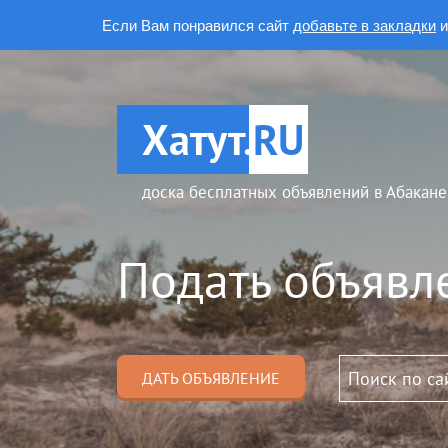
Если Вам понравился сайт
добавьте в закладки
и
Хатут.
RU
доска бесплатных объявлений в Абакане
Подать объявл
ДАТЬ ОБЪЯВЛЕНИЕ