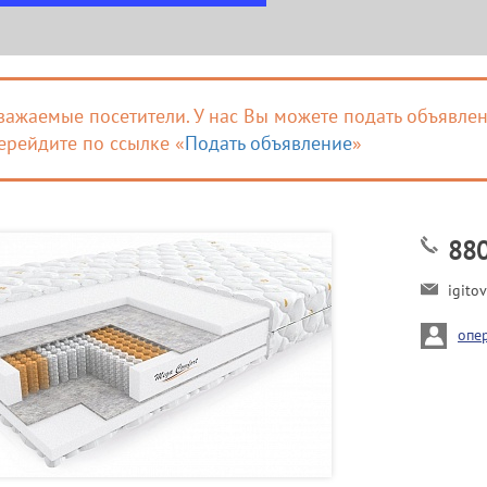
важаемые посетители. У нас Вы можете подать объявлен
ерейдите по ссылке «
Подать объявление
»
88
igito
опе