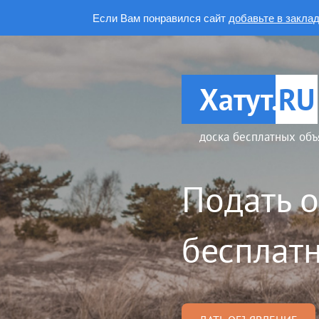
Если Вам понравился сайт
добавьте в закла
Хатут.
RU
доска бесплатных объ
Подать 
бесплатн