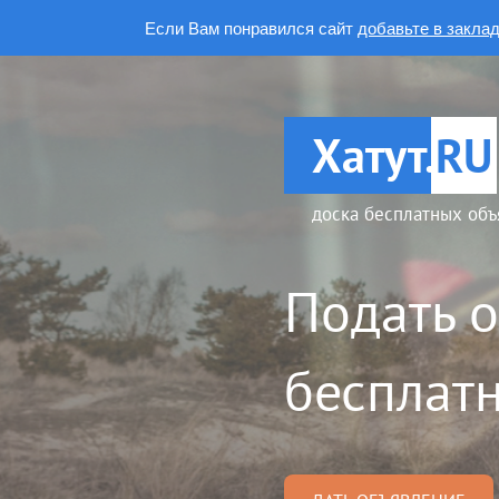
Если Вам понравился сайт
добавьте в закла
Хатут.
RU
доска бесплатных объ
Подать 
бесплатн