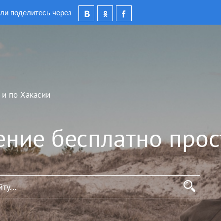
ли поделитесь через
 и по Хакасии
ение бесплатно прос