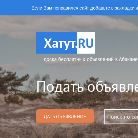
Если Вам понравился сайт
добавьте в закладки
и
Хатут.
RU
доска бесплатных объявлений в Абакане
Подать объявл
ДАТЬ ОБЪЯВЛЕНИЕ