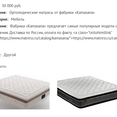
30 000 руб.
ние:
Ортопедические матрасы от фабрики «Kamasana»
ория:
Мебель
ние:
Фабрика «Kamasana» предлагает самые популярные модели с
ния. Доставка по России, оплата по факту. <a class="txttohtmllink"
https://www.matress.ru/catalog/kamasana/">https://www.matress.ru/ca
:
Другой
ото: