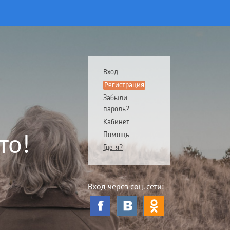
Вход
Регистрация
Забыли
пароль?
Кабинет
то!
Помощь
Где я?
Вход через соц. сети: