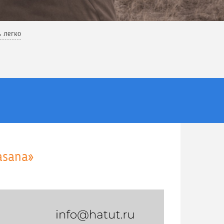
ь легко
asana»