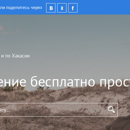
ли поделитесь через
 и по Хакасии
ение бесплатно прос