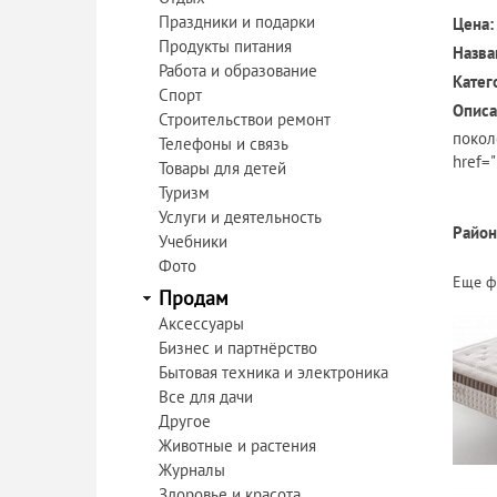
Праздники и подарки
Цена:
Продукты питания
Назва
Работа и образование
Катег
Спорт
Описа
Строительствои ремонт
поколе
Телефоны и связь
href="
Товары для детей
Туризм
Услуги и деятельность
Район
Учебники
Фото
Еще ф
Продам
Аксессуары
Бизнес и партнёрство
Бытовая техника и электроника
Все для дачи
Другое
Животные и растения
Журналы
Здоровье и красота