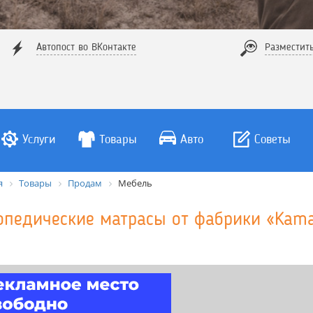
Автопост во ВКонтакте
Разместит
Услуги
Товары
Авто
Советы
я
Товары
Продам
Мебель
опедические матрасы от фабрики «Kam