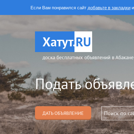
Если Вам понравился сайт
добавьте в закладки
и
Хатут.
RU
доска бесплатных объявлений в Абакане
Подать объявл
ДАТЬ ОБЪЯВЛЕНИЕ