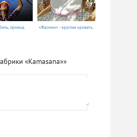
бель, провод.
«Жасмин» - круглая кровать.
Татьяна
фабрики «Kamasana»»