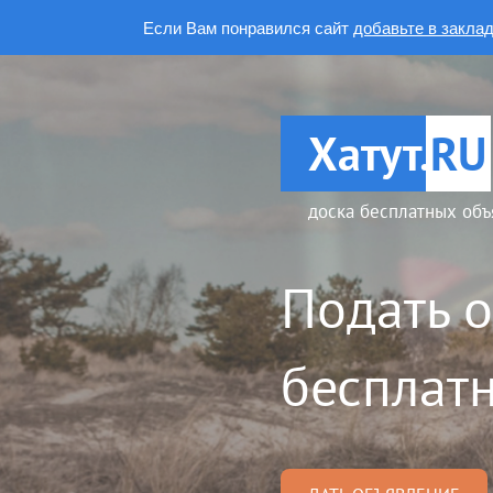
Если Вам понравился сайт
добавьте в закла
Хатут.
RU
доска бесплатных объ
Подать 
бесплатн