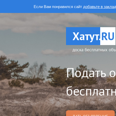
Если Вам понравился сайт
добавьте в закла
Хатут.
RU
доска бесплатных объ
Подать 
бесплатн