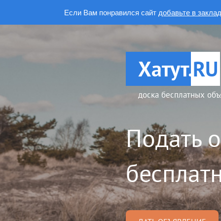
Если Вам понравился сайт
добавьте в закла
Хатут.
RU
доска бесплатных объ
Подать 
бесплатн