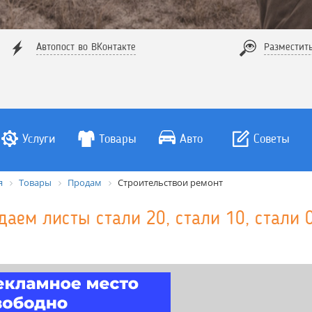
Автопост во ВКонтакте
Разместит
Услуги
Товары
Авто
Советы
я
Товары
Продам
Строительствои ремонт
даем листы стали 20, стали 10, стали 