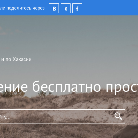
ли поделитесь через
 и по Хакасии
ение бесплатно прос