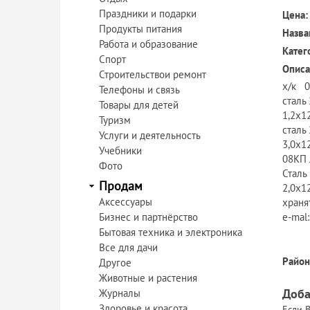
Праздники и подарки
Цена:
Продукты питания
Назва
Работа и образование
Катег
Спорт
Описа
Строительствои ремонт
х/к 0
Телефоны и связь
сталь
Товары для детей
1,2х1
Туризм
сталь 
Услуги и деятельность
3,0х1
Учебники
08КП 
Фото
Сталь
Продам
2,0х1
Аксессуары
храня
Бизнес и партнёрство
e-mal
Бытовая техника и электроника
Все для дачи
Район
Другое
Животные и растения
Доба
Журналы
Здоровье и красота
Если В