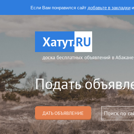
Если Вам понравился сайт
добавьте в закладки
и
Хатут.
RU
доска бесплатных объявлений в Абакане
Подать объявл
ДАТЬ ОБЪЯВЛЕНИЕ