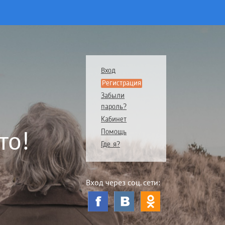
Вход
Регистрация
Забыли
пароль?
Кабинет
то!
Помощь
Где я?
Вход через соц. сети: