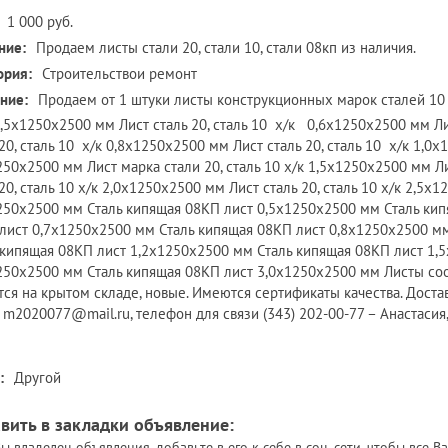
1 000 руб.
ние:
Продаем листы стали 20, стали 10, стали 08кп из наличия.
ория:
Строительствои ремонт
ние:
Продаем от 1 штуки листы конструкционных марок сталей 10 и 
,5х1250х2500 мм Лист сталь 20, сталь 10 х/к 0,6х1250х2500 мм Ли
 20, сталь 10 х/к 0,8х1250х2500 мм Лист сталь 20, сталь 10 х/к 1,0х
250х2500 мм Лист марка стали 20, сталь 10 х/к 1,5х1250х2500 мм Л
20, сталь 10 х/к 2,0х1250х2500 мм Лист сталь 20, сталь 10 х/к 2,5х1
250х2500 мм Сталь кипящая 08КП лист 0,5х1250х2500 мм Сталь кип
лист 0,7х1250х2500 мм Сталь кипящая 08КП лист 0,8х1250х2500 м
 кипящая 08КП лист 1,2х1250х2500 мм Сталь кипящая 08КП лист 1,
250х2500 мм Сталь кипящая 08КП лист 3,0х1250х2500 мм Листы со
тся на крытом складе, новые. Имеются сертификаты качества. Доста
: m2020077@mail.ru, телефон для связи (343) 202-00-77 – Анастаси
:
Другой
вить в закладки объявление:
ы владелец объявления, добавьте в его к себе в соц. сети, чтобы все