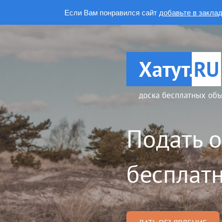
Если Вам понравился сайт
добавьте в закла
Хатут.
RU
доска бесплатных объ
Подать 
бесплатн