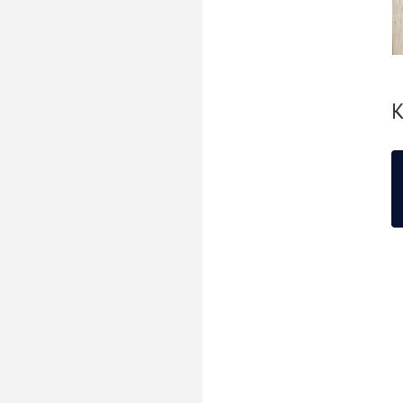
С
К
С
С