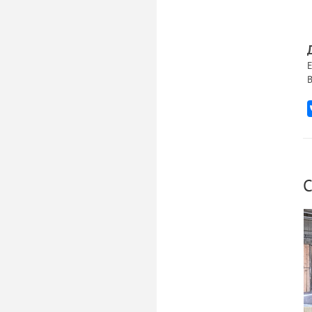
Е
В
С