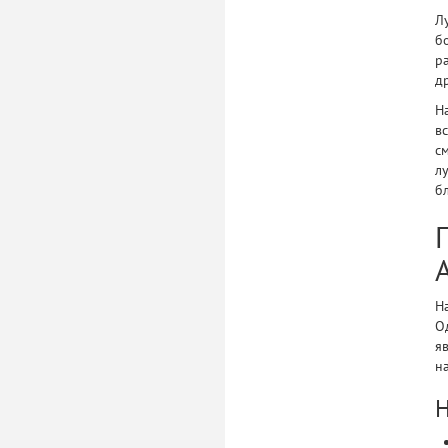
Л
б
р
д
Н
в
с
л
б
Н
О
я
н
Н