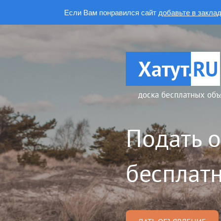
Если Вам понравился сайт
добавьте в закла
Хатут.
RU
доска бесплатных объ
Подать 
бесплатн