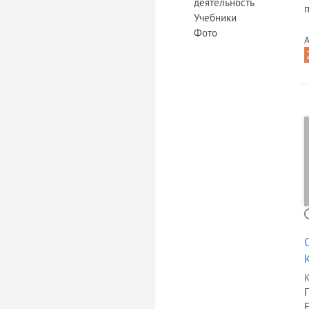
деятельность
п
Учебники
Фото
А
К
F