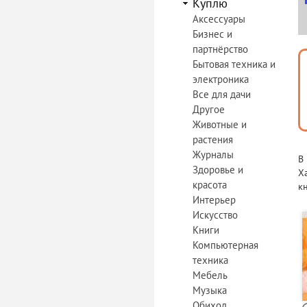
Куплю
Аксессуары
Бизнес и
партнёрство
Бытовая техника и
электроника
Все для дачи
Другое
Животные и
растения
Журналы
В
Здоровье и
Х
красота
к
Интерьер
Искусство
Книги
Компьютерная
техника
Мебель
Музыка
Обиход