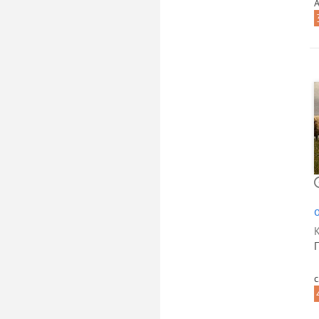
А
К
П
с