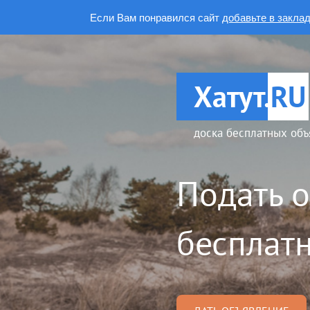
Если Вам понравился сайт
добавьте в закла
Хатут.
RU
доска бесплатных объ
Подать 
бесплатн