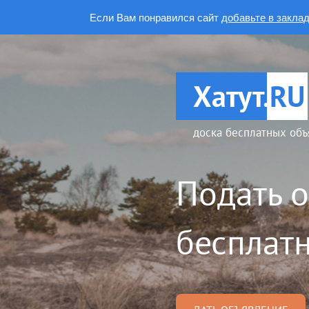
Если Вам понравился сайт
добавьте в закла
Хатут.
RU
доска бесплатных объ
Подать 
бесплатн