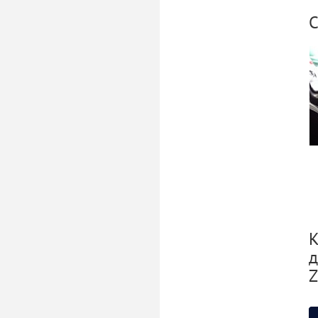
С
К
д
Z