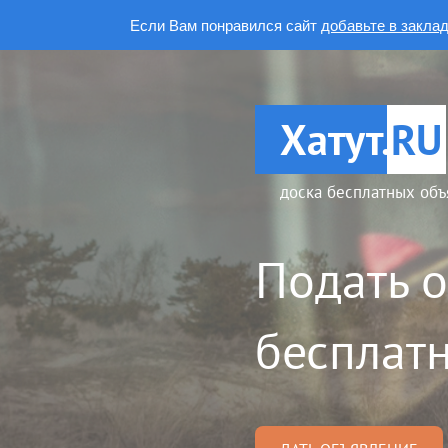
Если Вам понравился сайт
добавьте в закла
Хатут.
RU
доска бесплатных объ
Подать 
бесплатн