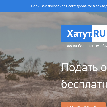
Если Вам понравился сайт
добавьте в закла
Хатут.
RU
доска бесплатных объ
Подать 
бесплатн