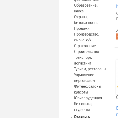
Образование,
наука
Охрана,
Р
безопасность
Продажи
А
Производство,
сырьё, с/х
Страхование
Строительство
Транспорт,
логистика
Туризм, рестораны
Управление
персоналом
Фитнес, салоны
красоты
Юриспруденция
Без опыта,
студенты
Резюме