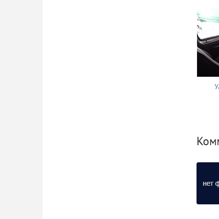
У
Комм