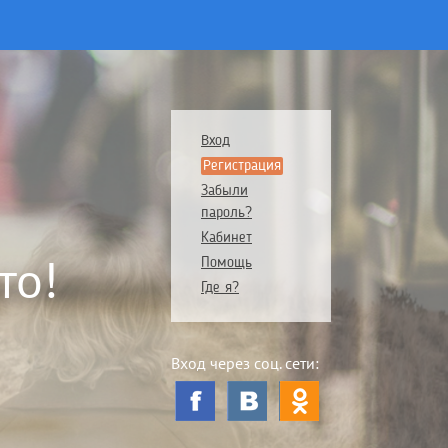
Вход
Регистрация
Забыли
пароль?
Кабинет
то!
Помощь
Где я?
Вход через соц. сети: