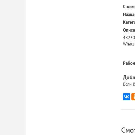
Стоим
Назва
Катег
Описа
48230
Whats
Район
Доба
Если В
Смо