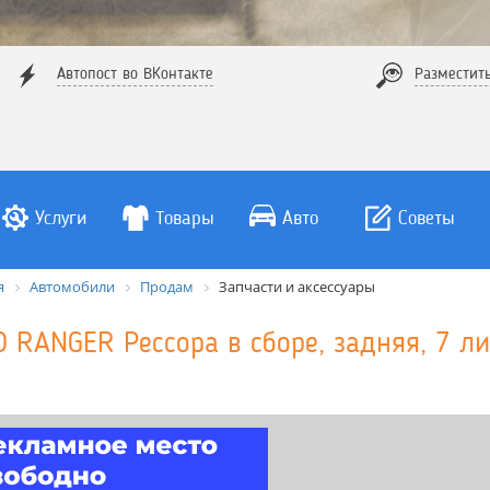
Автопост во ВКонтакте
Разместит
Услуги
Товары
Авто
Советы
я
Автомобили
Продам
Запчасти и аксессуары
O RANGER Рессора в сборе, задняя, 7 л