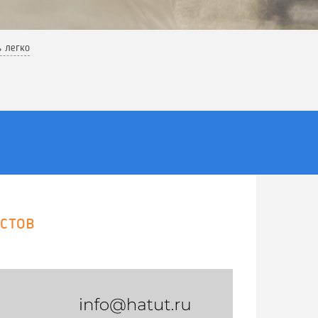
ь легко
истов