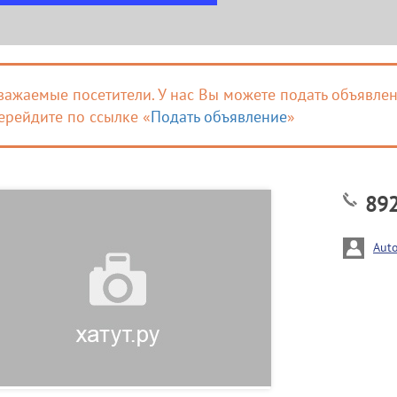
важаемые посетители. У нас Вы можете подать объявлен
ерейдите по ссылке «
Подать объявление
»
89
Aut