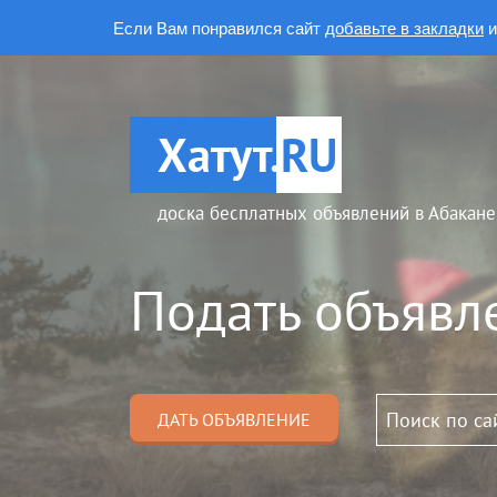
Если Вам понравился сайт
добавьте в закладки
и
Хатут.
RU
доска бесплатных объявлений в Абакане
Подать объявл
ДАТЬ ОБЪЯВЛЕНИЕ