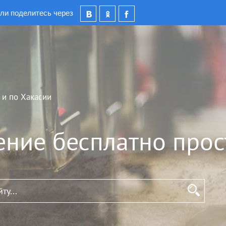
ли поделитесь через
 и по Хакасии
ение бесплатно прос