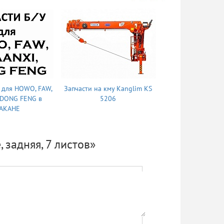
У для HOWO, FAW,
Запчасти на кму Kanglim KS
Запчасти на кму S
 DONG FENG в
5206
335
АКАНЕ
 задняя, 7 листов»