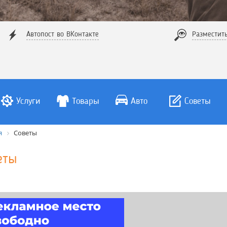
Автопост во ВКонтакте
Разместит
Услуги
Товары
Авто
Советы
я
Советы
еты