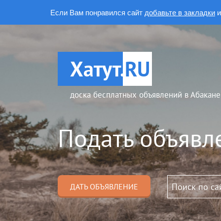
Если Вам понравился сайт
добавьте в закладки
и
Хатут.
RU
доска бесплатных объявлений в Абакане
Подать объявл
ДАТЬ ОБЪЯВЛЕНИЕ