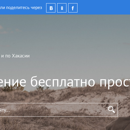
ли поделитесь через
 и по Хакасии
ение бесплатно прос