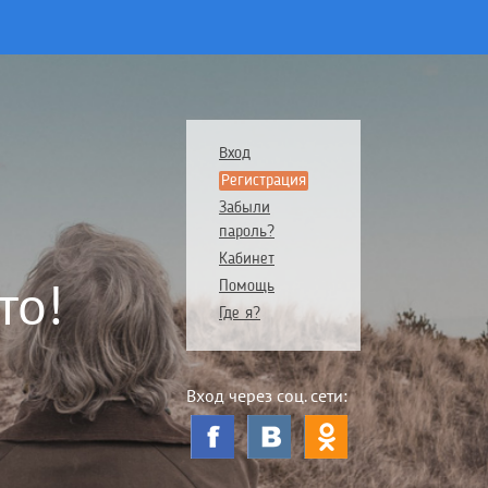
Вход
Регистрация
Забыли
пароль?
Кабинет
то!
Помощь
Где я?
Вход через соц. сети: