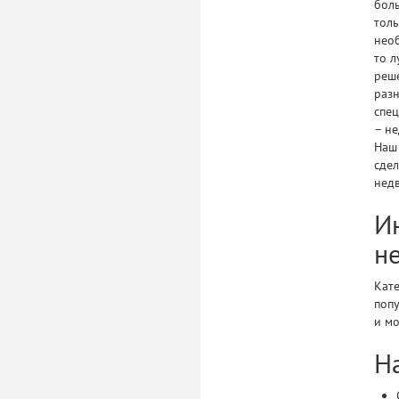
бол
толь
необ
то л
реш
разн
спец
– не
Наш
сдел
нед
И
н
Кат
попу
и м
Н