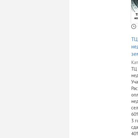
ТЦ
не
зе
Кат
ТЦ
нед
Уча
Рас
опл
нед
сел
60%
3 г
сда
40%