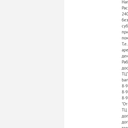
Нап
Рас
240
без
суб
пр
по
Т.е
аре
ден
Раб
дос
ТЦ"
bar
8-9
8-9
8-
"От
ТЦ 
доп
дог
тов