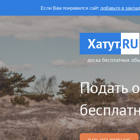
Если Вам понравился сайт
добавьте в закла
Хатут.
RU
доска бесплатных объ
Подать 
бесплатн