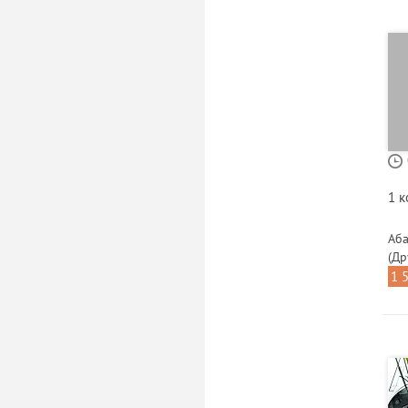
1 
Аба
(Др
1 