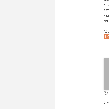
сни
авт
кв.
ме
Аба
1 
3 