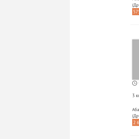
(Др
57
3 
Аба
(Др
2 