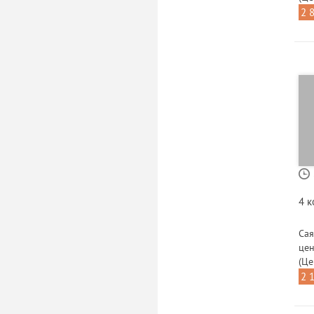
2 
4 
Сая
цен
(Це
2 