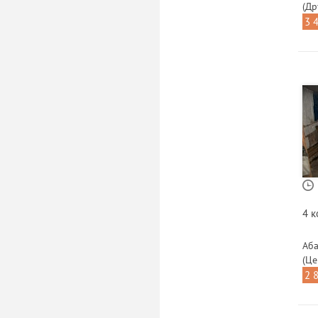
(Др
3 
4 
Аба
(Це
2 