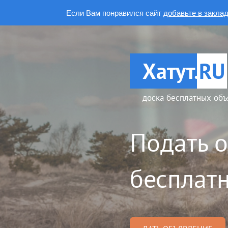
Если Вам понравился сайт
добавьте в закла
Хатут.
RU
доска бесплатных объ
Подать 
бесплатн