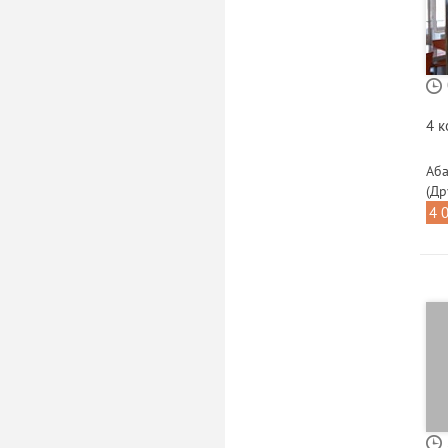
4 
Аба
(Др
4 