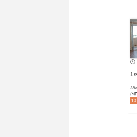
1 
Аба
(МП
10