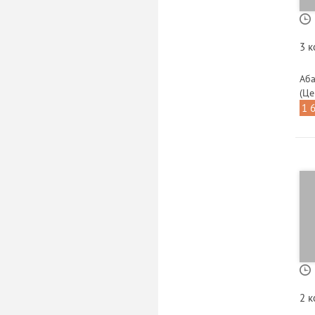
3 
Аба
(Це
1 
2 