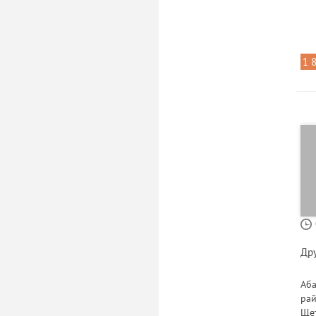
1 
Др
Аба
рай
Щет