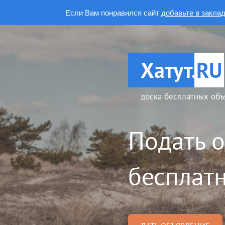
Если Вам понравился сайт
добавьте в закла
Хатут.
RU
доска бесплатных объ
Подать 
бесплатн