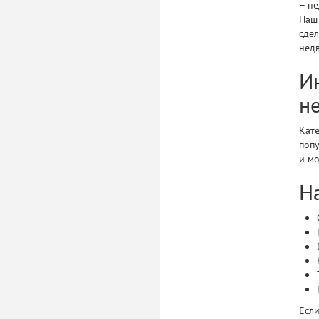
– не
Наш
сдел
нед
И
н
Кат
попу
и м
Н
Если