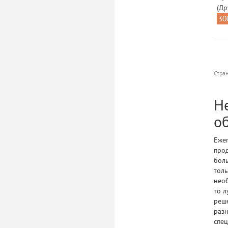
(Др
30
Стра
Н
о
Ежег
прод
бол
толь
необ
то л
реш
разн
спец