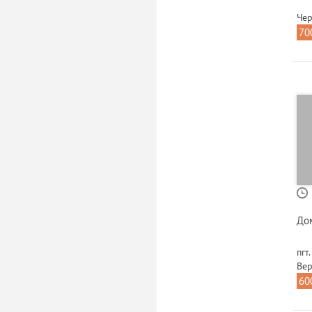
Чер
70
До
пгт
Вер
60