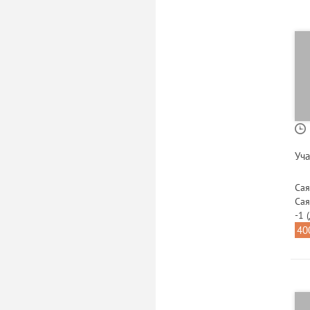
Уча
Сая
Сая
-1 
40