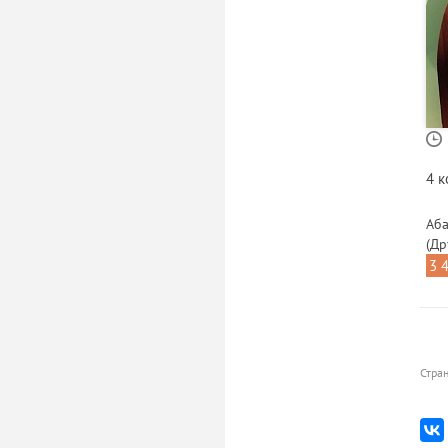
4 
Аба
(Др
3 
Стра