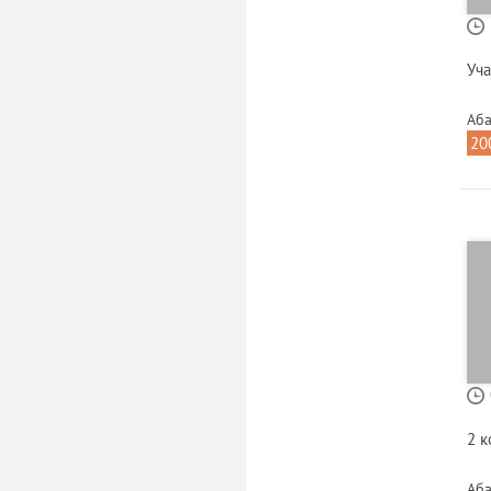
Уча
Аба
20
2 
Аба