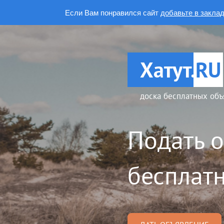
Если Вам понравился сайт
добавьте в закла
Хатут.
RU
доска бесплатных объ
Подать 
бесплатн