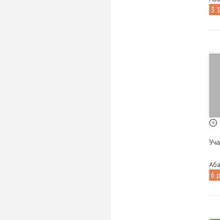
3 
Уча
Аба
6 р