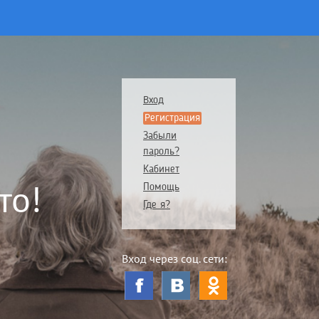
Вход
Регистрация
Забыли
пароль?
Кабинет
то!
Помощь
Где я?
Вход через соц. сети: