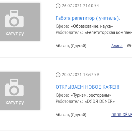
26.07.2021 21:10:54
Работа репетитор ( учитель ).
Сфера:
«Образование, наука»
Работодатель:
«Репетиторская компан
Абакан, (Другой)
Алина
20.07.2021 18:37:59
ОТКРЫВАЕМ НОВОЕ КАФЕ!!!
Сфера:
«Туризм, рестораны»
Работодатель:
«DЯDЯ DЁNER»
Абакан, (Другой)
DЯDЯ DЁN