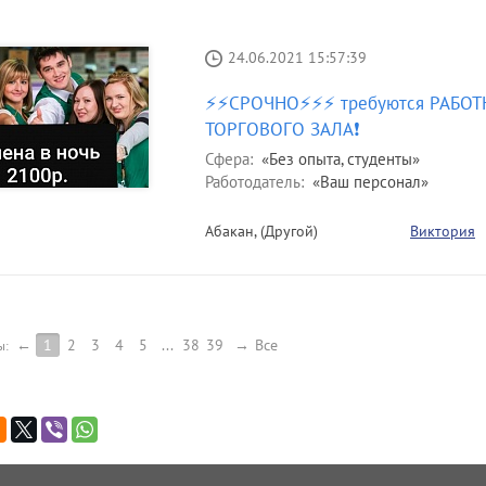
24.06.2021 15:57:39
⚡⚡СРОЧНО⚡⚡⚡ требуются РАБО
ТОРГОВОГО ЗАЛА❗
Сфера:
«Без опыта, студенты»
Работодатель:
«Ваш персонал»
Абакан, (Другой)
Виктория
←
1
2
3
4
5
...
38
39
→
Все
ы: