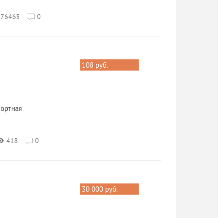
76465
0
108 руб.
ортная
418
0
30 000 руб.