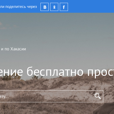
ли поделитесь через
 и по Хакасии
ение бесплатно прос