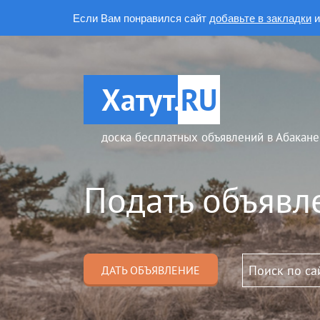
Если Вам понравился сайт
добавьте в закладки
и
Хатут.
RU
доска бесплатных объявлений в Абакане
Подать объявл
ДАТЬ ОБЪЯВЛЕНИЕ