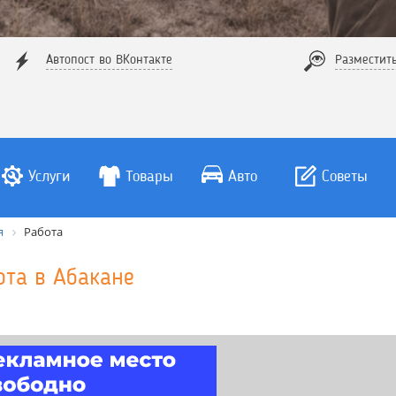
Автопост во ВКонтакте
Разместит
Услуги
Товары
Авто
Советы
я
Работа
ота в Абакане