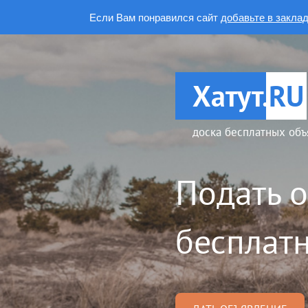
Если Вам понравился сайт
добавьте в закла
Хатут.
RU
доска бесплатных объ
Подать 
бесплатн