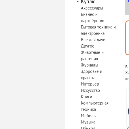
Куплю
Аксессуары
Бизнес и
партнёрство
Бытовая техника и
электроника
Все для дачи
Другое
Животные и
растения
Журналы
В
Здоровье и
Х
красота
к
Интерьер
Искусство
Книги
Компьютерная
техника
Мебель
Музыка
Обиход