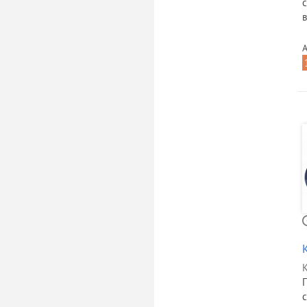
с
в
А
К