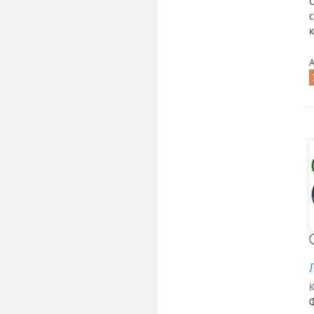
к
А
К