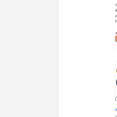
К
н
Р
А
К