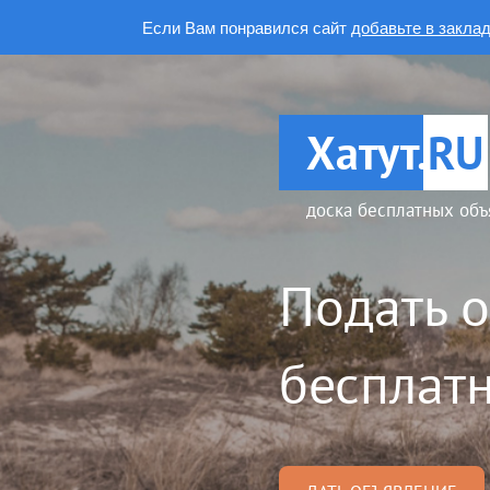
Если Вам понравился сайт
добавьте в закла
Хатут.
RU
доска бесплатных объ
Подать 
бесплатн