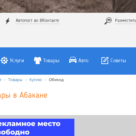
Автопост во ВКонтакте
Разместит
Услуги
Товары
Авто
Советы
я
Товары
Куплю
Обиход
ары в Абакане