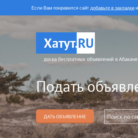
Если Вам понравился сайт
добавьте в закладки
и
Хатут.
RU
доска бесплатных объявлений в Абакане
Подать объявл
ДАТЬ ОБЪЯВЛЕНИЕ