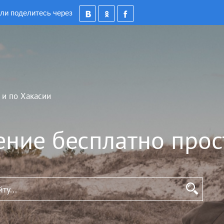
ли поделитесь через
 и по Хакасии
ение бесплатно прос