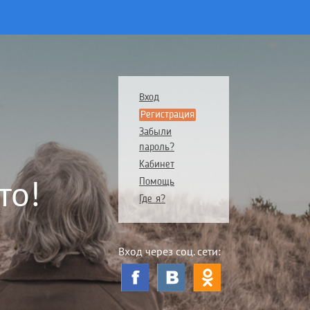
Вход
Регистрация
Забыли
пароль?
Кабинет
то!
Помощь
Где я?
Вход через соц. сети: