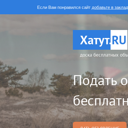
Если Вам понравился сайт
добавьте в закла
Хатут.
RU
доска бесплатных объ
Подать 
бесплатн