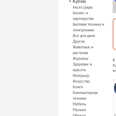
Куплю
Аксессуары
Бизнес и
партнёрство
Бытовая техника и
электроника
Все для дачи
Другое
Животные и
растения
Журналы
В
Здоровье и
Х
красота
к
Интерьер
Искусство
Книги
Компьютерная
техника
Мебель
Музыка
Обиход