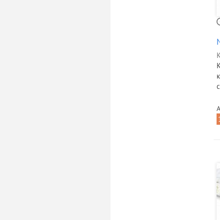
К
к
с
А