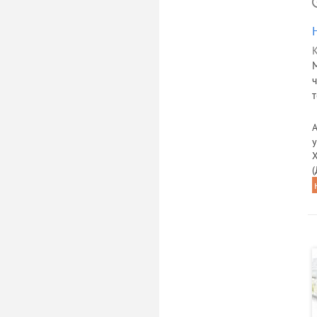
К
т
А
у
(