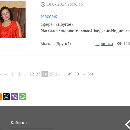
18.07.2017 23:06:33
Массаж
Сфера:
«Другое»
Массаж оздоровительный.Шведский.Индийский.
Абакан, (Другой)
вероника
340
←
1
2
...
22
23
24
25
26
...
49
50
→
Все
ы:
Кабинет