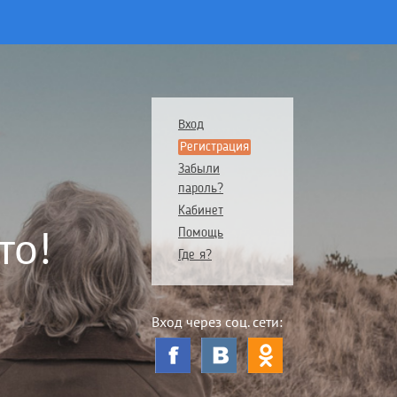
Вход
Регистрация
Забыли
пароль?
Кабинет
то!
Помощь
Где я?
Вход через соц. сети: