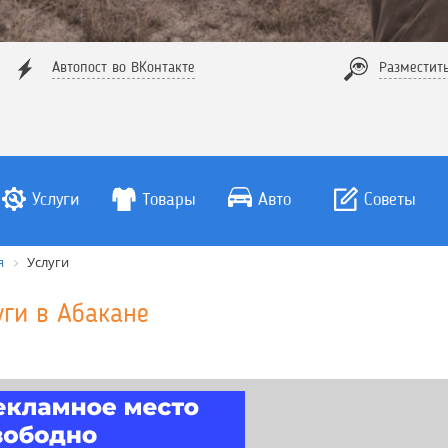
Автопост во ВКонтакте
Разместит
Услуги
Товары
Авто
Советы
я
Услуги
уги в Абакане