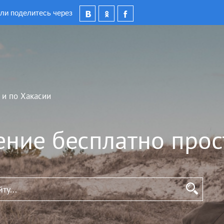
ли поделитесь через
 и по Хакасии
ение бесплатно прос