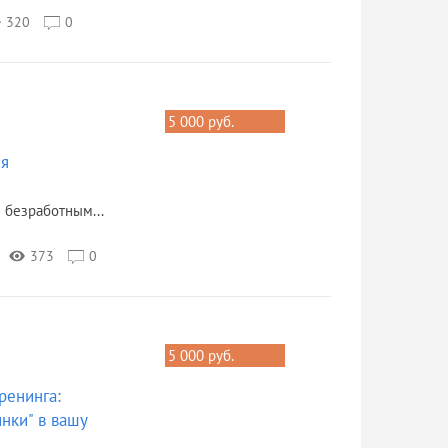
320
0
5 000 руб.
ия
безработным...
373
0
5 000 руб.
ренинга:
нки" в вашу