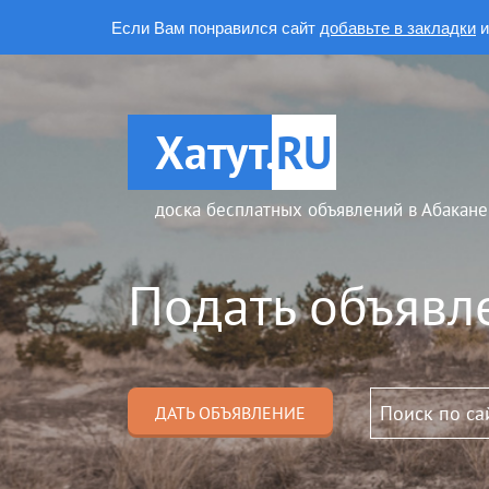
Если Вам понравился сайт
добавьте в закладки
и
Хатут.
RU
доска бесплатных объявлений в Абакане
Подать объявл
ДАТЬ ОБЪЯВЛЕНИЕ