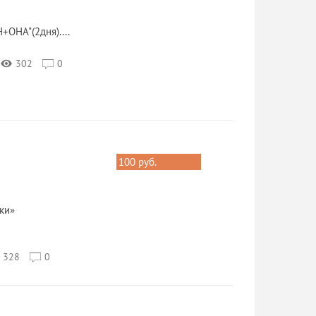
+ОНА"(2дня)....
302
0
100 руб.
ки»
328
0