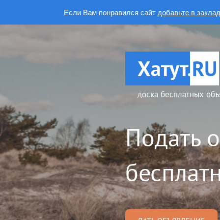
Если Вам понравился сайт
добавьте в закла
Хатут.
RU
доска бесплатных объ
Подать 
бесплатн