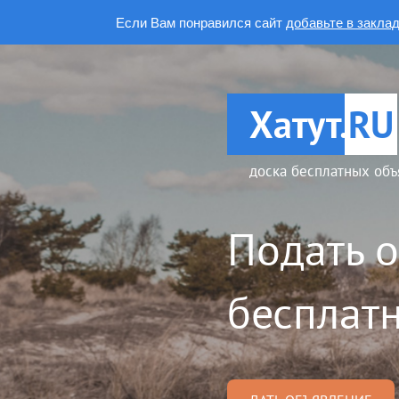
Если Вам понравился сайт
добавьте в закла
Хатут.
RU
доска бесплатных объ
Подать 
бесплатн