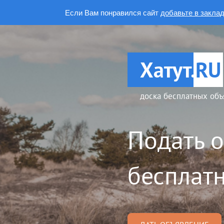
Если Вам понравился сайт
добавьте в закла
Хатут.
RU
доска бесплатных объ
Подать 
бесплатн