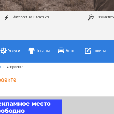
Автопост во ВКонтакте
Разместит
Услуги
Товары
Авто
Советы
я
О проекте
роекте