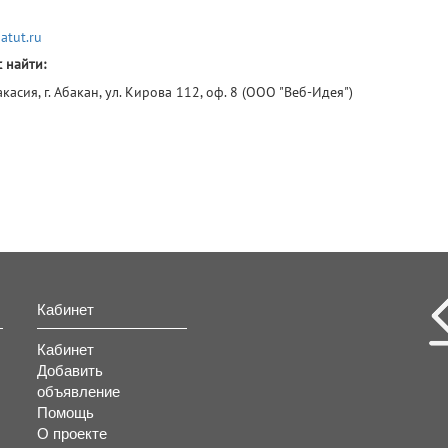
atut.ru
 найти:
акасия, г. Абакан, ул. Кирова 112, оф. 8 (ООО "Веб-Идея")
Кабинет
Кабинет
Добавить
объявление
Помощь
О проекте