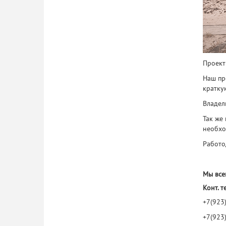
Проект
Наш пр
кратку
Владел
Так же
необхо
Работо
Мы все
Конт. т
+7(923
+7(923