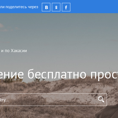
ли поделитесь через
 и по Хакасии
ение бесплатно прос