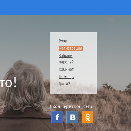
Вход
Регистрация
Забыли
пароль?
Кабинет
то!
Помощь
Где я?
Вход через соц. сети: