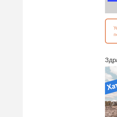
У
п
Здр