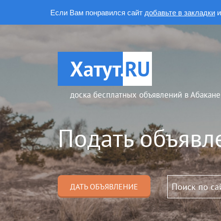
Если Вам понравился сайт
добавьте в закладки
и
Хатут.
RU
доска бесплатных объявлений в Абакане
Подать объявл
ДАТЬ ОБЪЯВЛЕНИЕ