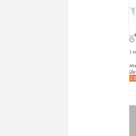
1 
Аба
(Др
1 