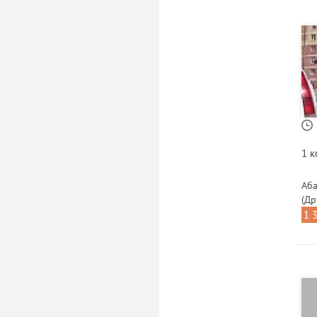
1 
Аба
(Др
1 