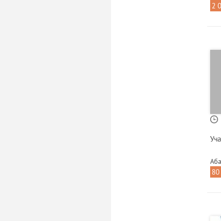
2 
Уча
Аба
80