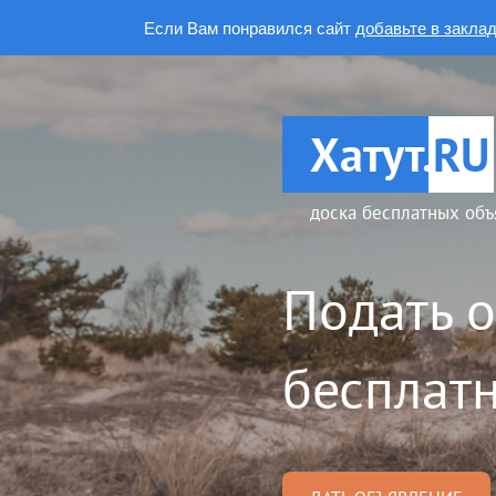
Если Вам понравился сайт
добавьте в закла
Хатут.
RU
доска бесплатных объ
Подать 
бесплатн