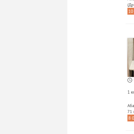
(Др
10
1 
Аба
71 
8 