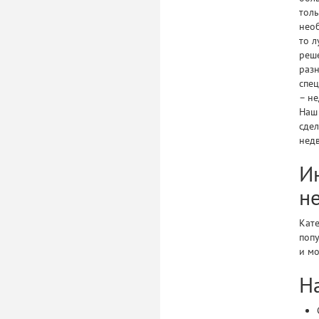
толь
необ
то л
реш
разн
спец
– не
Наш
сдел
нед
И
н
Кат
попу
и м
Н