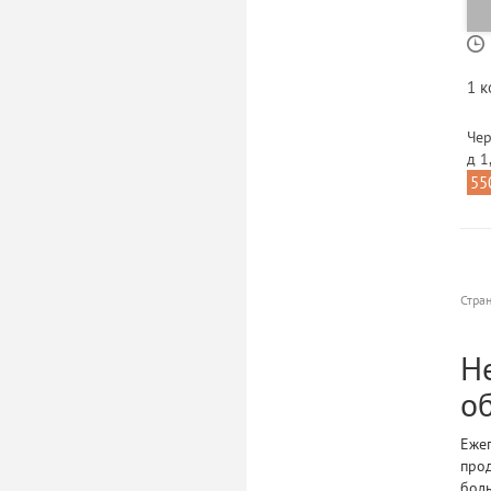
1 
Чер
д 1
55
Стра
Н
о
Ежег
прод
бол