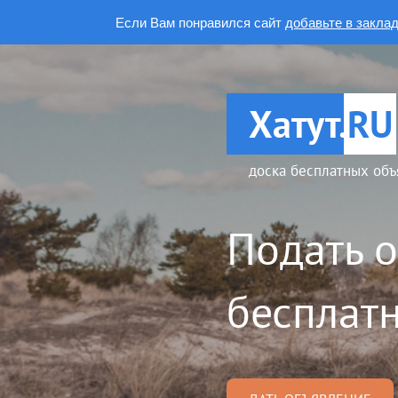
Если Вам понравился сайт
добавьте в закла
Хатут.
RU
доска бесплатных объ
Подать 
бесплатн