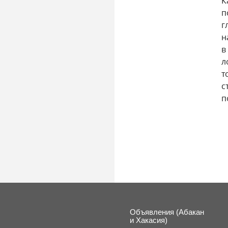
К
п
г
н
в
л
т
с
п
Объявления (Абакан
и Хакасия)