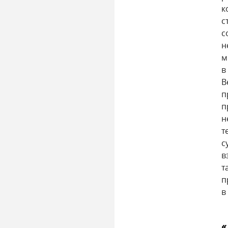
к
с
с
н
м
в
В
п
п
н
т
с
в
т
п
в
«