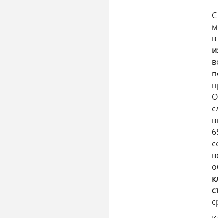
С
м
в
и
в
п
п
О
с
в
6
с
в
о
к
с
с