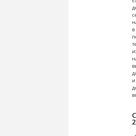
Е
д
с
н
в
п
т
и
н
в
д
и
д
в
С
2