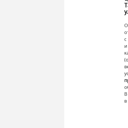
Т
у
О
о
с
и
к
(
в
у
п
о
В
в