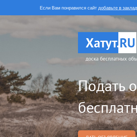
Если Вам понравился сайт
добавьте в закла
Хатут.
RU
доска бесплатных объ
Подать 
бесплатн