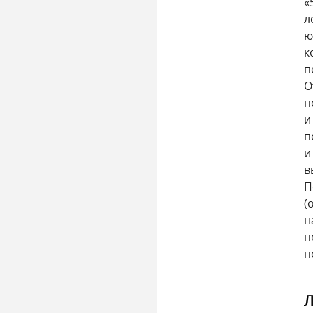
«
л
ю
к
п
О
п
и
п
и
в
П
(
н
п
п
Л