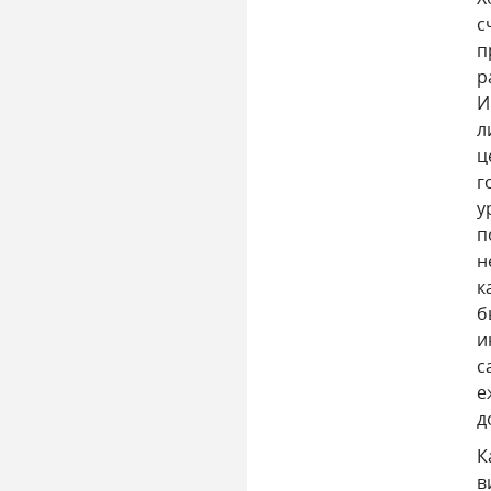
с
п
р
И
л
ц
г
у
п
н
к
б
и
с
е
д
К
в