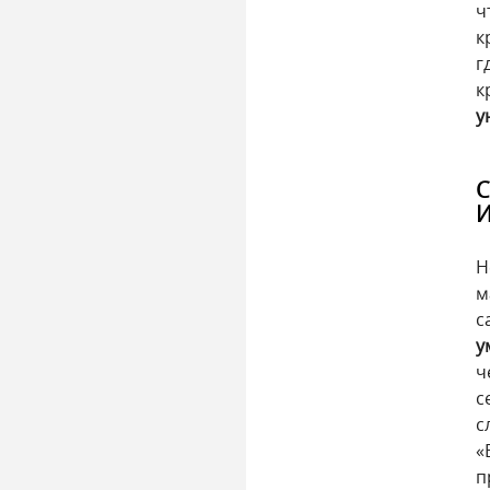
ч
к
г
к
у
С
И
Н
м
с
у
ч
с
с
«
п