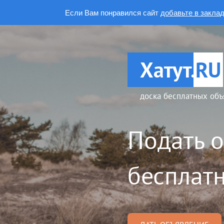
Если Вам понравился сайт
добавьте в закла
Хатут.
RU
доска бесплатных объ
Подать 
бесплатн