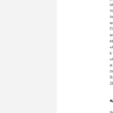
о
т
п
м
П
м
к
«
к
«
и
п
9
2
«
Х