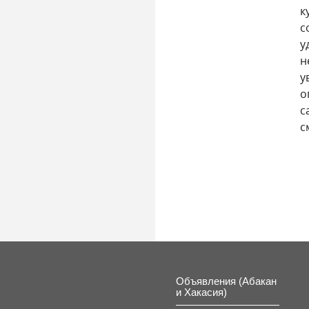
к
с
у
н
у
о
с
с
Объявления (Абакан
и Хакасия)