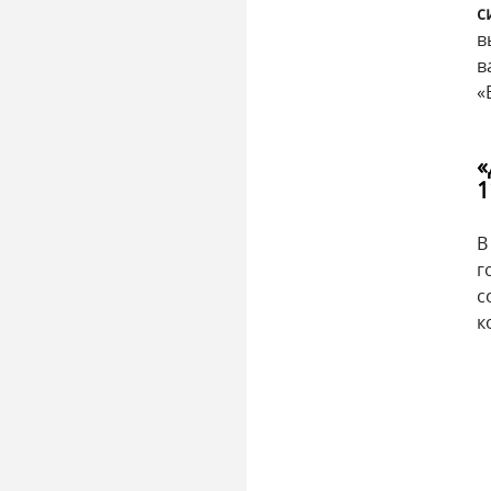
с
в
в
«
«
1
В
г
с
к