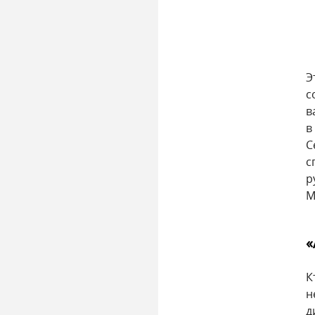
Э
с
в
в
С
с
р
М
«
К
н
д