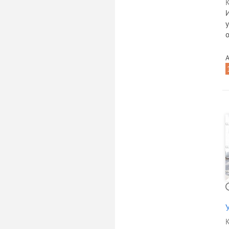
К
о
А
К