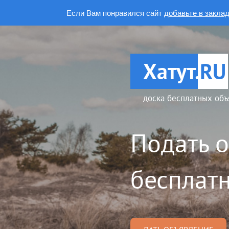
Если Вам понравился сайт
добавьте в закла
Хатут.
RU
доска бесплатных объ
Подать 
бесплатн