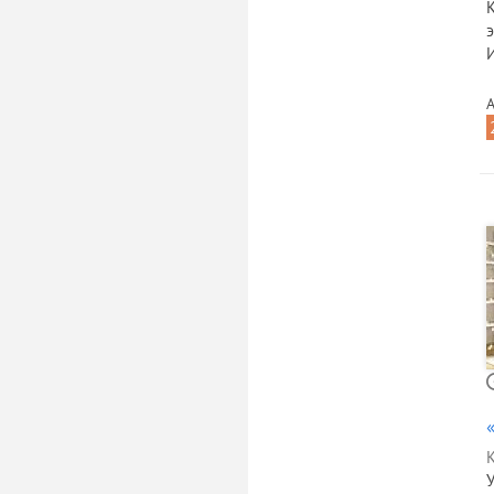
К
И
А
К
У