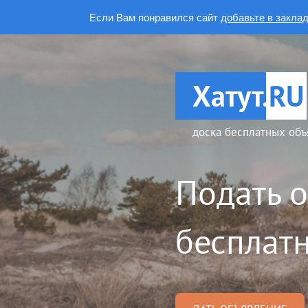
Если Вам понравился сайт
добавьте в закла
Хатут.
RU
доска бесплатных объ
Подать 
бесплатн