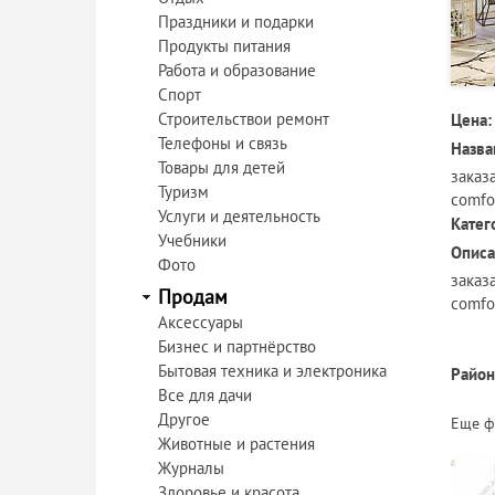
Праздники и подарки
Продукты питания
Работа и образование
Спорт
Строительствои ремонт
Цена:
Телефоны и связь
Назва
Товары для детей
заказ
Туризм
comfor
Услуги и деятельность
Катег
Учебники
Описа
Фото
заказ
Продам
comfor
Аксессуары
Бизнес и партнёрство
Бытовая техника и электроника
Район
Все для дачи
Другое
Еще ф
Животные и растения
Журналы
Здоровье и красота