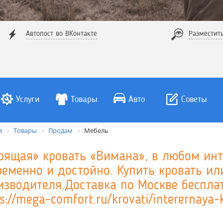
Автопост во ВКонтакте
Разместит
Услуги
Товары
Авто
Советы
я
Товары
Продам
Мебель
рящая» кровать «Вимана», в любом инт
ременно и достойно. Купить кровать ил
изводителя.Доставка по Москве бесплат
s://mega-comfort.ru/krovati/interernaya