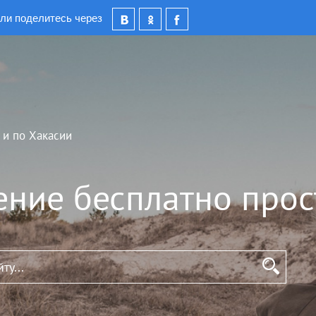
ли поделитесь через
 и по Хакасии
ение бесплатно прос