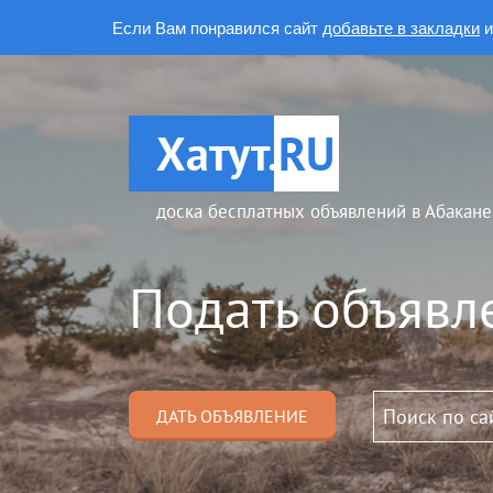
Если Вам понравился сайт
добавьте в закладки
и
Хатут.
RU
доска бесплатных объявлений в Абакане
Подать объявл
ДАТЬ ОБЪЯВЛЕНИЕ