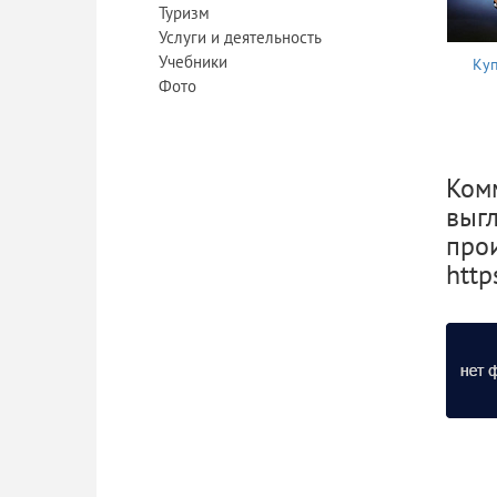
Туризм
Услуги и деятельность
Учебники
Куп
Фото
Ком
выгл
прои
http