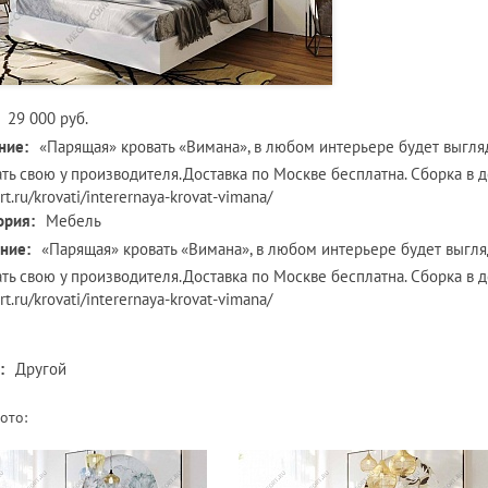
29 000 руб.
ние:
«Парящая» кровать «Вимана», в любом интерьере будет выгляд
ать свою у производителя.Доставка по Москве бесплатна. Сборка в де
t.ru/krovati/interernaya-krovat-vimana/
ория:
Мебель
ние:
«Парящая» кровать «Вимана», в любом интерьере будет выгля
ать свою у производителя.Доставка по Москве бесплатна. Сборка в де
t.ru/krovati/interernaya-krovat-vimana/
:
Другой
ото: