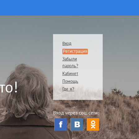
Вход
Регистрация
Забыли
пароль?
Кабинет
то!
Помощь
Где я?
Вход через соц. сети: