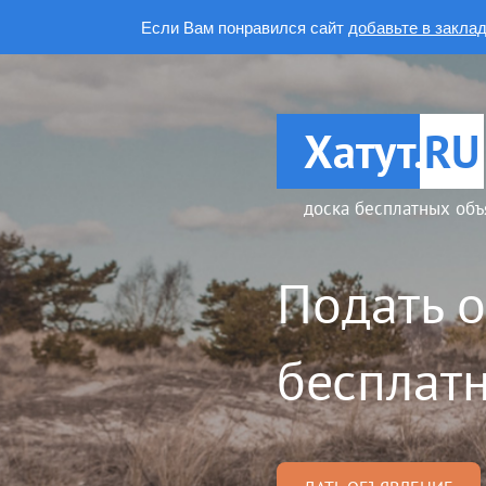
Если Вам понравился сайт
добавьте в закла
Хатут.
RU
доска бесплатных объ
Подать 
бесплатн