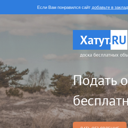
Если Вам понравился сайт
добавьте в закла
Хатут.
RU
доска бесплатных объ
Подать 
бесплатн