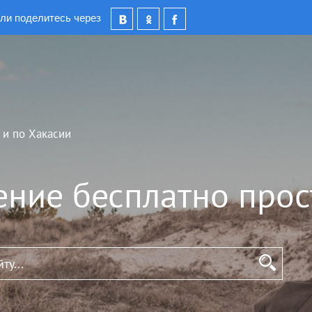
ли поделитесь через
 и по Хакасии
ение бесплатно прос