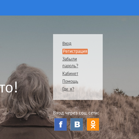
Вход
Регистрация
Забыли
пароль?
Кабинет
то!
Помощь
Где я?
Вход через соц. сети: