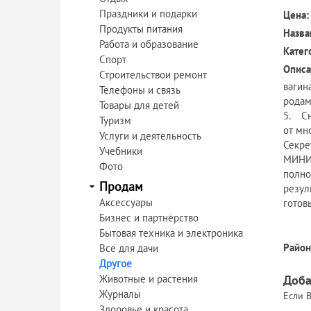
Праздники и подарки
Цена:
Продукты питания
Назва
Работа и образование
Катег
Спорт
Описа
Строительствои ремонт
вагин
Телефоны и связь
родам
Товары для детей
5. Сн
Туризм
от мн
Услуги и деятельность
Секре
Учебники
МИНИК
Фото
полно
Продам
резул
Аксессуары
готов
Бизнес и партнёрство
Бытовая техника и электроника
Район
Все для дачи
Другое
Животные и растения
Доба
Журналы
Если В
Здоровье и красота