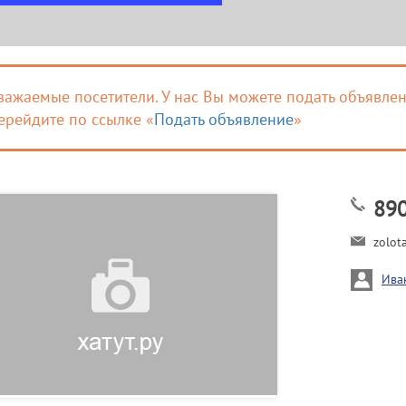
важаемые посетители. У нас Вы можете подать объявлен
ерейдите по ссылке «
Подать объявление
»
89
zolot
Ива