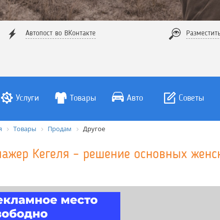
Автопост во ВКонтакте
Разместит
Услуги
Товары
Авто
Советы
я
Товары
Продам
Другое
нажер Кегеля – решение основных женс