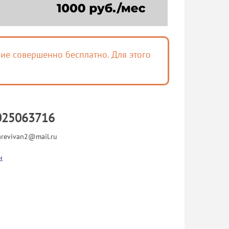
ие совершенно бесплатно. Для этого
025063716
arevivan2@mail.ru
н