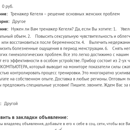
0 руб.
ние:
Тренажер Кегеля – решение основных женских проблем
ория:
Другое
ние:
Нужен ли Вам тренажер Кегеля? Да, если Вы хотите: 1. Уве
альный объем. 2. Повысить сексуальную чувствительность и облегч
 или восстановиться после беременности. 4. Вылечить недержание
изить болезненные ощущения в период менструации. 6. Снять неп
огих гинекологических проблем. Все это легко достижимо с наши
т его эффективности в особом устройстве. Прибор состоит из 2-ух 
ОМПЬЮТЕРА, который выводит на мониторе показатели силы сжати
стью контролировать процесс тренировки. Это многократно усилива
ьтате на собственном опыте. Доставка в любые регионы. Оптовым 
ы предложить специальные условия! Пишите. звоните. Ждем Вас за 
:
Другой
вить в закладки объявление:
ы владелец объявления, добавьте в его к себе в соц. сети, чтобы все