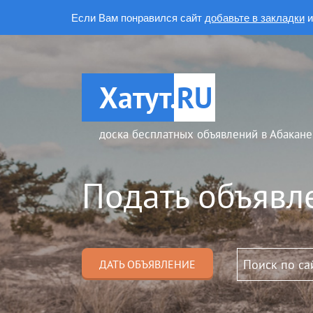
Если Вам понравился сайт
добавьте в закладки
и
Хатут.
RU
доска бесплатных объявлений в Абакане
Подать объявл
ДАТЬ ОБЪЯВЛЕНИЕ