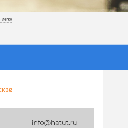
ь легко
скве