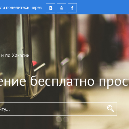
ли поделитесь через
 и по Хакасии
ение бесплатно прос