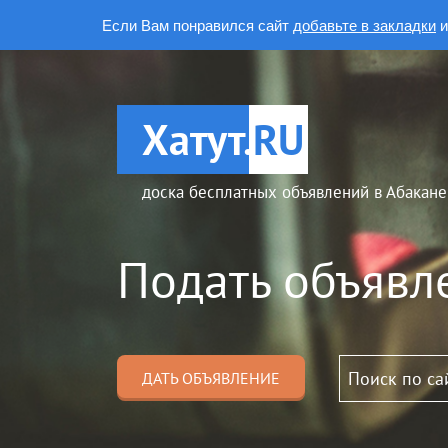
Если Вам понравился сайт
добавьте в закладки
и
Хатут.
RU
доска бесплатных объявлений в Абакане
Подать объявл
ДАТЬ ОБЪЯВЛЕНИЕ