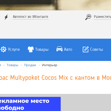
Автопост во ВКонтакте
Разместит
Услуги
Товары
Авто
Советы
я
Товары
Продам
Интерьер
рас Multypoket Cocos Mix с кантом в Мо