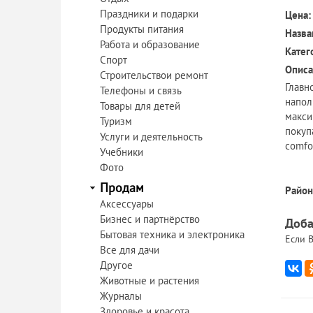
Праздники и подарки
Цена:
Продукты питания
Назва
Работа и образование
Катег
Спорт
Описа
Строительствои ремонт
Главн
Телефоны и связь
напол
Товары для детей
макси
Туризм
покуп
Услуги и деятельность
comfo
Учебники
Фото
Продам
Район
Аксессуары
Бизнес и партнёрство
Доба
Бытовая техника и электроника
Если В
Все для дачи
Другое
Животные и растения
Журналы
Здоровье и красота