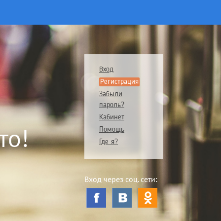
Вход
Регистрация
Забыли
пароль?
Кабинет
то!
Помощь
Где я?
Вход через соц. сети: