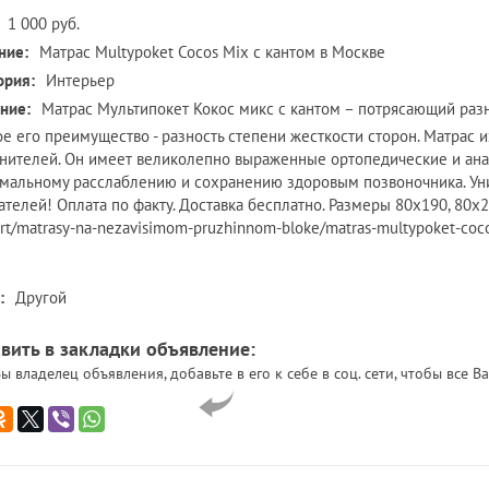
1 000 руб.
ние:
Матрас Multypoket Cocos Mix с кантом в Москве
ория:
Интерьер
ние:
Матрас Мультипокет Кокос микс с кантом – потрясающий раз
ое его преимущество - разность степени жесткости сторон. Матрас 
нителей. Он имеет великолепно выраженные ортопедические и анат
мальному расслаблению и сохранению здоровым позвоночника. Ун
ателей! Оплата по факту. Доставка бесплатно. Размеры 80х190, 80х20
rt/matrasy-na-nezavisimom-pruzhinnom-bloke/matras-multypoket-coc
:
Другой
вить в закладки объявление:
ы владелец объявления, добавьте в его к себе в соц. сети, чтобы все