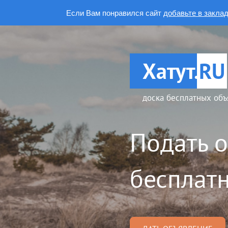
Если Вам понравился сайт
добавьте в закла
Хатут.
RU
доска бесплатных объ
Подать 
бесплатн