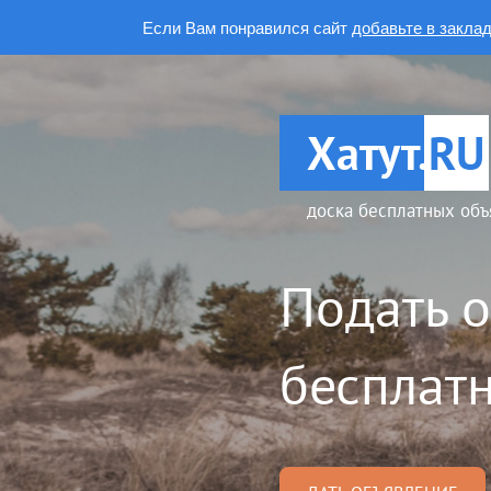
Если Вам понравился сайт
добавьте в закла
Хатут.
RU
доска бесплатных объ
Подать 
бесплатн