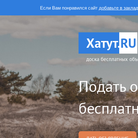
Если Вам понравился сайт
добавьте в закла
Хатут.
RU
доска бесплатных объ
Подать 
бесплатн