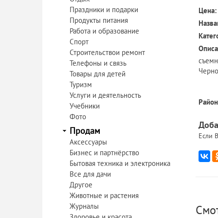
Праздники и подарки
Цена:
Продукты питания
Назва
Работа и образование
Катег
Спорт
Описа
Строительствои ремонт
съемн
Телефоны и связь
Черно
Товары для детей
Туризм
Услуги и деятельность
Район
Учебники
Фото
Доба
Продам
Если В
Аксессуары
Бизнес и партнёрство
Бытовая техника и электроника
Все для дачи
Другое
Животные и растения
Журналы
Смо
Здоровье и красота