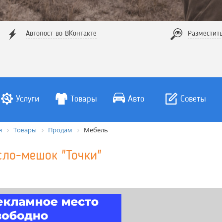
Автопост во ВКонтакте
Разместит
Услуги
Товары
Авто
Советы
я
Товары
Продам
Мебель
сло-мешок "Точки"