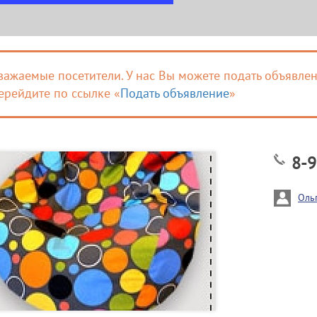
важаемые посетители. У нас Вы можете подать объявлен
ерейдите по ссылке «
Подать объявление
»
8-9
Оль