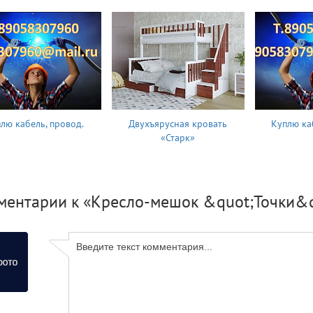
лю кабель, провод.
Двухъярусная кровать
Куплю ка
«Старк»
ментарии к «Кресло-мешок &quot;Точки&q