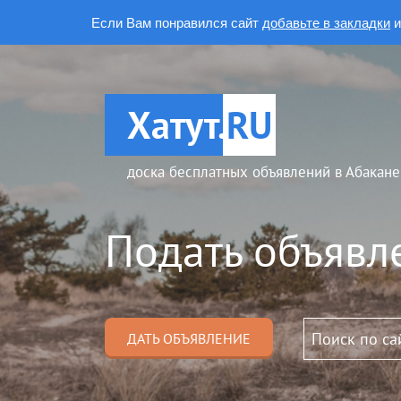
Если Вам понравился сайт
добавьте в закладки
и
Хатут.
RU
доска бесплатных объявлений в Абакане
Подать объявл
ДАТЬ ОБЪЯВЛЕНИЕ