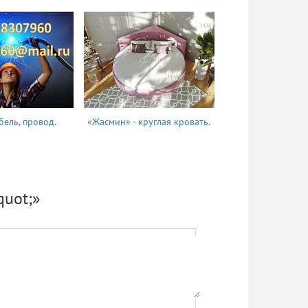
бель, провод.
«Жасмин» - круглая кровать.
Татьяна
uot;»