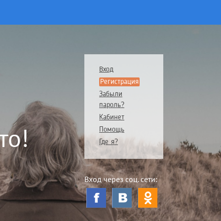
Вход
Регистрация
Забыли
пароль?
Кабинет
то!
Помощь
Где я?
Вход через соц. сети: