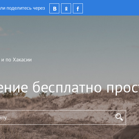
ли поделитесь через
 и по Хакасии
ение бесплатно прос