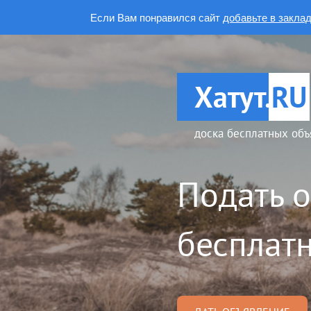
Если Вам понравился сайт
добавьте в закла
Хатут.
RU
доска бесплатных объ
Подать 
бесплатн