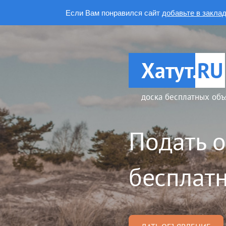
Если Вам понравился сайт
добавьте в закла
Хатут.
RU
доска бесплатных объ
Подать 
бесплатн